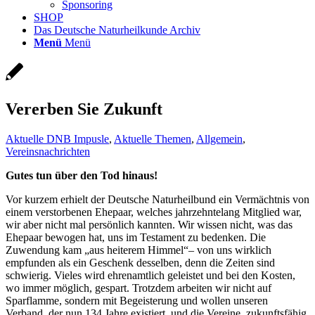
Sponsoring
SHOP
Das Deutsche Naturheilkunde Archiv
Menü
Menü
Vererben Sie Zukunft
Aktuelle DNB Impusle
,
Aktuelle Themen
,
Allgemein
,
Vereinsnachrichten
Gutes tun über den Tod hinaus!
Vor kurzem erhielt der Deutsche Naturheilbund ein Vermächtnis von
einem verstorbenen Ehepaar, welches jahrzehntelang Mitglied war,
wir aber nicht mal persönlich kannten. Wir wissen nicht, was das
Ehepaar bewogen hat, uns im Testament zu bedenken. Die
Zuwendung kam „aus heiterem Himmel“– von uns wirklich
empfunden als ein Geschenk desselben, denn die Zeiten sind
schwierig. Vieles wird ehrenamtlich geleistet und bei den Kosten,
wo immer möglich, gespart. Trotzdem arbeiten wir nicht auf
Sparflamme, sondern mit Begeisterung und wollen unseren
Verband, der nun 134 Jahre existiert, und die Vereine, zukunftsfähig