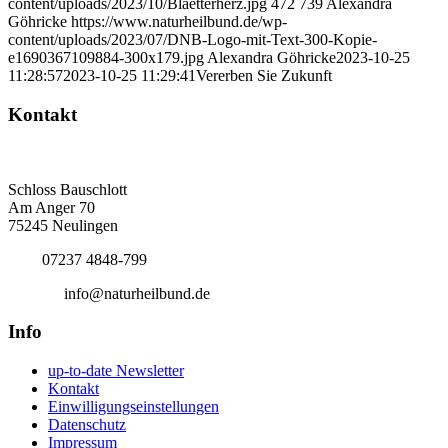
content/uploads/2023/10/Blaetterherz.jpg
472
739
Alexandra
Göhricke
https://www.naturheilbund.de/wp-
content/uploads/2023/07/DNB-Logo-mit-Text-300-Kopie-
e1690367109884-300x179.jpg
Alexandra Göhricke
2023-10-25
11:28:57
2023-10-25 11:29:41
Vererben Sie Zukunft
Kontakt
Deutscher Naturheilbund eV
Bundesgeschäftsstelle
Schloss Bauschlott
Am Anger 70
75245 Neulingen
Tel.:
07237 4848-799
E-Mail:
info@naturheilbund.de
Info
up-to-date Newsletter
Kontakt
Einwilligungseinstellungen
Datenschutz
Impressum