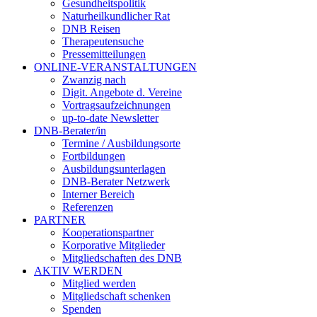
Gesundheitspolitik
Naturheilkundlicher Rat
DNB Reisen
Therapeutensuche
Pressemitteilungen
ONLINE-VERANSTALTUNGEN
Zwanzig nach
Digit. Angebote d. Vereine
Vortragsaufzeichnungen
up-to-date Newsletter
DNB-Berater/in
Termine / Ausbildungsorte
Fortbildungen
Ausbildungsunterlagen
DNB-Berater Netzwerk
Interner Bereich
Referenzen
PARTNER
Kooperationspartner
Korporative Mitglieder
Mitgliedschaften des DNB
AKTIV WERDEN
Mitglied werden
Mitgliedschaft schenken
Spenden