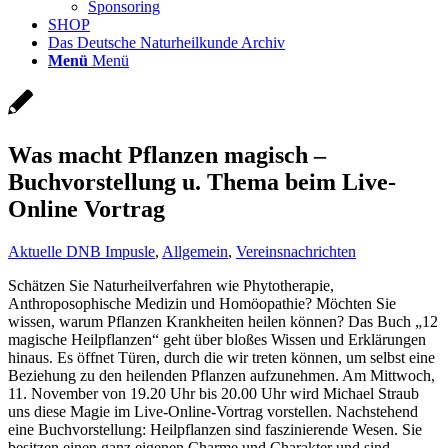
Sponsoring
SHOP
Das Deutsche Naturheilkunde Archiv
Menü
Menü
Was macht Pflanzen magisch –
Buchvorstellung u. Thema beim Live-
Online Vortrag
Aktuelle DNB Impusle
,
Allgemein
,
Vereinsnachrichten
Schätzen Sie Naturheilverfahren wie Phytotherapie,
Anthroposophische Medizin und Homöopathie? Möchten Sie
wissen, warum Pflanzen Krankheiten heilen können? Das Buch „12
magische Heilpflanzen“ geht über bloßes Wissen und Erklärungen
hinaus. Es öffnet Türen, durch die wir treten können, um selbst eine
Beziehung zu den heilenden Pflanzen aufzunehmen. Am Mittwoch,
11. November von 19.20 Uhr bis 20.00 Uhr wird Michael Straub
uns diese Magie im Live-Online-Vortrag vorstellen. Nachstehend
eine Buchvorstellung: Heilpflanzen sind faszinierende Wesen. Sie
besitzen einen ganz eigenen Charme und Charakter und sind