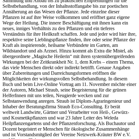
Sammlung und Anbau bis zu praktischen Empfehlungen für die
Selbstbehandlung, von der Inhaltsstoffangabe bis zur poetischen
Annäherung an das Wesen der Pflanze. Jede einzelne dieser
Pflanzen ist auf ihre Weise vollkommen und eröffnet ganz eigene
Wege der Heilung. Die innere Beschäftigung mit ihnen kann ein
neues, inniges Verhältnis zu den Pflanzen und ein tieferes
Verständnis für ihre Heilkraft schaffen. Jede und jeder wird hier ihre,
respektive seine Lieblingspflanze finden, ihre oder seine Pflanze der
Kraft als inspirierende, heilsame Verbündete im Garten, am
Wildstandort und als Arznei. Hinzu kommt als Extra die Mistel, als
übergeordnete „Magische Heilerin“ mit ihren systemübergreifenden
Wirkungen bei der Zeitkrankheit Nr. 1, dem Krebs – einem Thema,
das viele Menschen direkt oder indirekt betrifft. Genaue Angaben
über Zubereitungen und Darreichungsformen eröffnen die
Möglichkeiten der wirkungsvollen Selbstbehandlung. In diesem
Buch und beim Live-Online Vortrag am 11. November möchte einer
der Autoren, Michael Straub, seine Begeisterung für die grünen
HelferInnen mit uns teilen, Neugierde wecken und zur
Selbstanwendung anregen. Straub ist Diplom-Agraringenieur und
Inhaber der Beratungsfirma Straub Eco-Consulting. Er berät
weltweit Landwirte, Gärtner und Verarbeiter von Heil-, Gewürz-
und Kosmetikpflanzen und war 23 Jahre Leiter des Weleda
Heilpflanzengartens und der Pflanzenforschung. Als Buchautor und
Dozent begeistert er Menschen für ökologische Zusammenhänge
und ist Vorstandsmitglied der Vereine Netzwerk-Kräuter BW e.V.