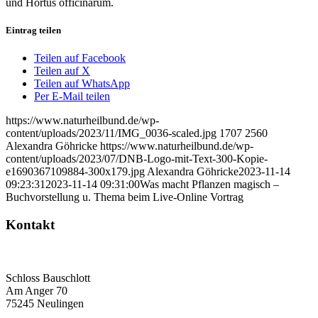
und Hortus officinarum.
Eintrag teilen
Teilen auf Facebook
Teilen auf X
Teilen auf WhatsApp
Per E-Mail teilen
https://www.naturheilbund.de/wp-
content/uploads/2023/11/IMG_0036-scaled.jpg
1707
2560
Alexandra Göhricke
https://www.naturheilbund.de/wp-
content/uploads/2023/07/DNB-Logo-mit-Text-300-Kopie-
e1690367109884-300x179.jpg
Alexandra Göhricke
2023-11-14
09:23:31
2023-11-14 09:31:00
Was macht Pflanzen magisch –
Buchvorstellung u. Thema beim Live-Online Vortrag
Kontakt
Deutscher Naturheilbund eV
Bundesgeschäftsstelle
Schloss Bauschlott
Am Anger 70
75245 Neulingen