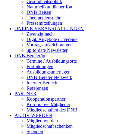
Gesundheitspolitik
Naturheilkundlicher Rat
DNB Reisen
Therapeutensuche
Pressemitteilungen
ONLINE-VERANSTALTUNGEN
Zwanzig nach
Digit. Angebote d. Vereine
Vortragsaufzeichnungen
up-to-date Newsletter
DNB-Berater/in
Termine / Ausbildungsorte
Fortbildungen
Ausbildungsunterlagen
DNB-Berater Netzwerk
Interner Bereich
Referenzen
PARTNER
Kooperationspartner
Korporative Mitglieder
Mitgliedschaften des DNB
AKTIV WERDEN
Mitglied werden
Mitgliedschaft schenken
Spenden