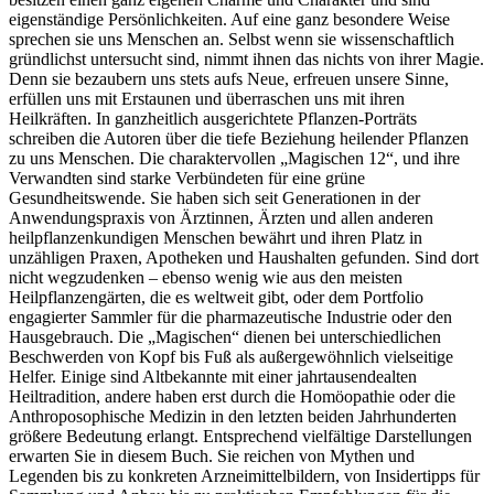
eigenständige Persönlichkeiten. Auf eine ganz besondere Weise
sprechen sie uns Menschen an. Selbst wenn sie wissenschaftlich
gründlichst untersucht sind, nimmt ihnen das nichts von ihrer Magie.
Denn sie bezaubern uns stets aufs Neue, erfreuen unsere Sinne,
erfüllen uns mit Erstaunen und überraschen uns mit ihren
Heilkräften. In ganzheitlich ausgerichtete Pflanzen-Porträts
schreiben die Autoren über die tiefe Beziehung heilender Pflanzen
zu uns Menschen. Die charaktervollen „Magischen 12“, und ihre
Verwandten sind starke Verbündeten für eine grüne
Gesundheitswende. Sie haben sich seit Generationen in der
Anwendungspraxis von Ärztinnen, Ärzten und allen anderen
heilpflanzenkundigen Menschen bewährt und ihren Platz in
unzähligen Praxen, Apotheken und Haushalten gefunden. Sind dort
nicht wegzudenken – ebenso wenig wie aus den meisten
Heilpflanzengärten, die es weltweit gibt, oder dem Portfolio
engagierter Sammler für die pharmazeutische Industrie oder den
Hausgebrauch. Die „Magischen“ dienen bei unterschiedlichen
Beschwerden von Kopf bis Fuß als außergewöhnlich vielseitige
Helfer. Einige sind Altbekannte mit einer jahrtausendealten
Heiltradition, andere haben erst durch die Homöopathie oder die
Anthroposophische Medizin in den letzten beiden Jahrhunderten
größere Bedeutung erlangt. Entsprechend vielfältige Darstellungen
erwarten Sie in diesem Buch. Sie reichen von Mythen und
Legenden bis zu konkreten Arzneimittelbildern, von Insidertipps für