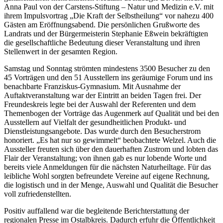
Anna Paul von der Carstens-Stiftung – Natur und Medizin e.V. mit
ihrem Impulsvortrag „Die Kraft der Selbstheilung“ vor nahezu 400
Gästen am Eröffnungsabend. Die persönlichen Grußworte des
Landrats und der Bürgermeisterin Stephanie Eßwein bekräftigten
die gesellschaftliche Bedeutung dieser Veranstaltung und ihren
Stellenwert in der gesamten Region.
Samstag und Sonntag strömten mindestens 3500 Besucher zu den
45 Vorträgen und den 51 Ausstellern ins geräumige Forum und ins
benachbarte Franziskus-Gymnasium. Mit Ausnahme der
Auftaktveranstaltung war der Eintritt an beiden Tagen frei. Der
Freundeskreis legte bei der Auswahl der Referenten und dem
Themenbogen der Vorträge das Augenmerk auf Qualität und bei den
Ausstellern auf Vielfalt der gesundheitlichen Produkt- und
Dienstleistungsangebote. Das wurde durch den Besucherstrom
honoriert. „Es hat nur so gewimmelt“ beobachtete Welzel. Auch die
Aussteller freuten sich über den dauerhaften Zustrom und lobten das
Flair der Veranstaltung; von ihnen gab es nur lobende Worte und
bereits viele Anmeldungen für die nächsten Naturheiltage. Für das
leibliche Wohl sorgten befreundete Vereine auf eigene Rechnung,
die logistisch und in der Menge, Auswahl und Qualität die Besucher
voll zufriedenstellten.
Positiv auffallend war die begleitende Berichterstattung der
regionalen Presse im Ostalbkreis. Dadurch erfuhr die Öffentlichkeit