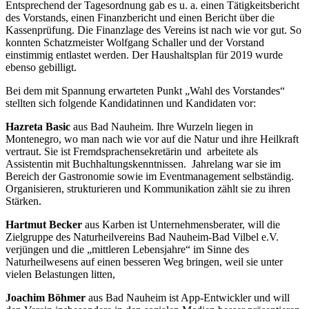
Entsprechend der Tagesordnung gab es u. a. einen Tätigkeitsbericht
des Vorstands, einen Finanzbericht und einen Bericht über die
Kassenprüfung. Die Finanzlage des Vereins ist nach wie vor gut. So
konnten Schatzmeister Wolfgang Schaller und der Vorstand
einstimmig entlastet werden. Der Haushaltsplan für 2019 wurde
ebenso gebilligt.
Bei dem mit Spannung erwarteten Punkt „Wahl des Vorstandes“
stellten sich folgende Kandidatinnen und Kandidaten vor:
Hazreta Basic
aus Bad Nauheim. Ihre Wurzeln liegen in
Montenegro, wo man nach wie vor auf die Natur und ihre Heilkraft
vertraut. Sie ist Fremdsprachensekretärin und arbeitete als
Assistentin mit Buchhaltungskenntnissen. Jahrelang war sie im
Bereich der Gastronomie sowie im Eventmanagement selbständig.
Organisieren, strukturieren und Kommunikation zählt sie zu ihren
Stärken.
Hartmut Becker
aus Karben ist Unternehmensberater, will die
Zielgruppe des Naturheilvereins Bad Nauheim-Bad Vilbel e.V.
verjüngen und die „mittleren Lebensjahre“ im Sinne des
Naturheilwesens auf einen besseren Weg bringen, weil sie unter
vielen Belastungen litten,
Joachim Böhmer
aus Bad Nauheim ist App-Entwickler und will