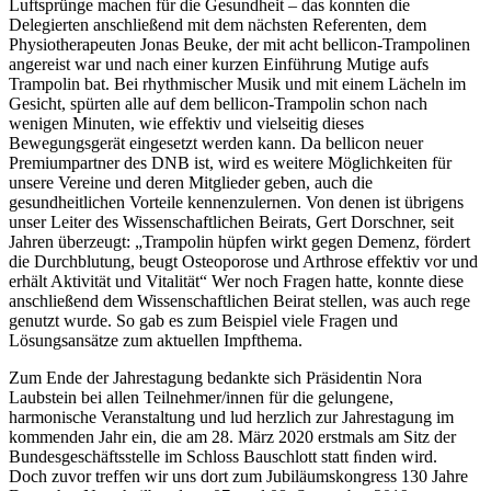
Luftsprünge machen für die Gesundheit – das konnten die
Delegierten anschließend mit dem nächsten Referenten, dem
Physiotherapeuten Jonas Beuke, der mit acht bellicon-Trampolinen
angereist war und nach einer kurzen Einführung Mutige aufs
Trampolin bat. Bei rhythmischer Musik und mit einem Lächeln im
Gesicht, spürten alle auf dem bellicon-Trampolin schon nach
wenigen Minuten, wie effektiv und vielseitig dieses
Bewegungsgerät eingesetzt werden kann. Da bellicon neuer
Premiumpartner des DNB ist, wird es weitere Möglichkeiten für
unsere Vereine und deren Mitglieder geben, auch die
gesundheitlichen Vorteile kennenzulernen. Von denen ist übrigens
unser Leiter des Wissenschaftlichen Beirats, Gert Dorschner, seit
Jahren überzeugt: „Trampolin hüpfen wirkt gegen Demenz, fördert
die Durchblutung, beugt Osteoporose und Arthrose effektiv vor und
erhält Aktivität und Vitalität“ Wer noch Fragen hatte, konnte diese
anschließend dem Wissenschaftlichen Beirat stellen, was auch rege
genutzt wurde. So gab es zum Beispiel viele Fragen und
Lösungsansätze zum aktuellen Impfthema.
Zum Ende der Jahrestagung bedankte sich Präsidentin Nora
Laubstein bei allen Teilnehmer/innen für die gelungene,
harmonische Veranstaltung und lud herzlich zur Jahrestagung im
kommenden Jahr ein, die am 28. März 2020 erstmals am Sitz der
Bundesgeschäftsstelle im Schloss Bauschlott statt ﬁnden wird.
Doch zuvor treffen wir uns dort zum Jubiläumskongress 130 Jahre