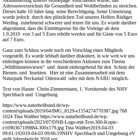
Aktualisierung unserer Homepage entschieden wurde, das
Adressenverzeichnis für Gesundheit und Wohlbefinden zu streichen.
Dieses hatte 10 Jahre lang seine Berechtigung. Seine Umsetzung
wurde jedoch durch den plötzlichen Tod unseres Helfers Rüdiger
Werling zunehmend schwerer und teurer für uns. Es wurde darüber
abgestimmt, dass die Eintrittspreise für die Vorträge ab dem
1.9.2019 von 3 auf 5 Euro erhöht werden und für Gäste von 5 Euro
auf 7 Euro.
Ganz zum Schluss wurde noch ein Vorschlag eines Mitglieds
vorgestellt. Es wurde lebhaft darüber diskutiert, in wie weit wir uns
einbringen können in die verschiedenen Aktionen zum Thema
„Wildblumenwiesen“ und damit einhergehend für den Schutz der
Bienen- und Insekten. Hier ist eine Zusammenarbeit mit dem
Naturpark Neckartal/ Odenwald oder mit dem NABU möglich.
Text von Hanne Christ-Zimmermann, 1. Vorsitzende des NHV
Spechbach und Umgebung
https://www.naturheilbund.de/wp-
content/uploads/2019/04/IMG_8129-e1554274770387.jpg
768
1024
Tina Walther
https://www.naturheilbund.de/wp-
content/uploads/2023/07/DNB-Logo-mit-Text-300-Kopie-
e1690367109884-300x179.jpg
Tina Walther
2019-04-03
09:01:19
2019-04-03 09:06:19
NHV Spechbach und Umgebung eV
stellt Jahresbericht 2018 vor