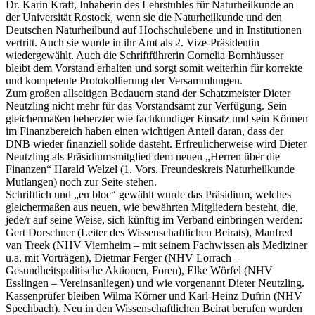
Dr. Karin Kraft, Inhaberin des Lehrstuhles für Naturheilkunde an
der Universität Rostock, wenn sie die Naturheilkunde und den
Deutschen Naturheilbund auf Hochschulebene und in Institutionen
vertritt. Auch sie wurde in ihr Amt als 2. Vize-Präsidentin
wiedergewählt. Auch die Schriftführerin Cornelia Bornhäusser
bleibt dem Vorstand erhalten und sorgt somit weiterhin für korrekte
und kompetente Protokollierung der Versammlungen.
Zum großen allseitigen Bedauern stand der Schatzmeister Dieter
Neutzling nicht mehr für das Vorstandsamt zur Verfügung. Sein
gleichermaßen beherzter wie fachkundiger Einsatz und sein Können
im Finanzbereich haben einen wichtigen Anteil daran, dass der
DNB wieder ﬁnanziell solide dasteht. Erfreulicherweise wird Dieter
Neutzling als Präsidiumsmitglied dem neuen „Herren über die
Finanzen“ Harald Welzel (1. Vors. Freundeskreis Naturheilkunde
Mutlangen) noch zur Seite stehen.
Schriftlich und „en bloc“ gewählt wurde das Präsidium, welches
gleichermaßen aus neuen, wie bewährten Mitgliedern besteht, die,
jede/r auf seine Weise, sich künftig im Verband einbringen werden:
Gert Dorschner (Leiter des Wissenschaftlichen Beirats), Manfred
van Treek (NHV Viernheim – mit seinem Fachwissen als Mediziner
u.a. mit Vorträgen), Dietmar Ferger (NHV Lörrach –
Gesundheitspolitische Aktionen, Foren), Elke Wörfel (NHV
Esslingen – Vereinsanliegen) und wie vorgenannt Dieter Neutzling.
Kassenprüfer bleiben Wilma Körner und Karl-Heinz Dufrin (NHV
Spechbach). Neu in den Wissenschaftlichen Beirat berufen wurden