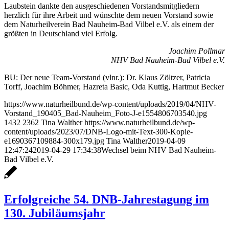
Laubstein dankte den ausgeschiedenen Vorstandsmitgliedern
herzlich für ihre Arbeit und wünschte dem neuen Vorstand sowie
dem Naturheilverein Bad Nauheim-Bad Vilbel e.V. als einem der
größten in Deutschland viel Erfolg.
Joachim Pollmar
NHV Bad Nauheim-Bad Vilbel e.V.
BU: Der neue Team-Vorstand (vlnr.): Dr. Klaus Zöltzer, Patricia
Torff, Joachim Böhmer, Hazreta Basic, Oda Kuttig, Hartmut Becker
https://www.naturheilbund.de/wp-content/uploads/2019/04/NHV-
Vorstand_190405_Bad-Nauheim_Foto-J-e1554806703540.jpg
1432
2362
Tina Walther
https://www.naturheilbund.de/wp-
content/uploads/2023/07/DNB-Logo-mit-Text-300-Kopie-
e1690367109884-300x179.jpg
Tina Walther
2019-04-09
12:47:24
2019-04-29 17:34:38
Wechsel beim NHV Bad Nauheim-
Bad Vilbel e.V.
Erfolgreiche 54. DNB-Jahrestagung im
130. Jubiläumsjahr