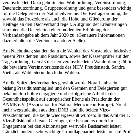
verabschiedet: Dazu gehörte eine Wahlordnung, Vereinsordnung,
Datenschutzordnung, Gruppenordnung und ganz besonders wichtig
für die Delegierten der Naturheilvereine: Die Beitragsordnung, die
sowohl das Prozedere als auch die Höhe und Gliederung der
Beiträge an den Dachverband regelt. Aufgrund der Erläuterungen
stimmten die Delegierten einer moderaten Erhöhung der
Verbandsabgabe ab dem Jahr 2020 zu. (Genauere Informationen
dazu erhalten die Vereine an anderer Stelle).
Am Nachmittag standen dann die Wahlen des Vorstandes, inklusive
neuem Präsidenten und Präsidium, sowie der Kassenprüfer auf der
Tagesordnung. Gemäß der neu verabschiedeten Wahlordnung führte
die bewährte Vereinsvorsitzende des NHV Freudenstadt, Sandra
Vieth, als Wahlleiterin durch die Wahlen.
An die Spitze des Verbandes gewählt wurde Nora Laubstein,
bislang Präsidiumsmitglied und den Gremien und Delegierten gut
bekannt durch ihre engagierte und erfolgreiche Arbeit in der
Gesundheitspolitik auf europäischer Ebene als Präsidentin der
ANME e.V. (Association for Natural Medicine in Europe). Nicht
mehr wegzudenken aus dem DNB sind die beiden Vize-
Präsidentinnen, die beide wiedergewählt wurden: In das Amt der 1.
Vize-Präsidentin Ursula Gieringer, die besonders durch ihr
Engagement bei den Aktionstagen wertvolle Basisarbeit leistet.
Gänzlich andere, sehr wichtige Grundlagenarbeit leistet unsere Prof.