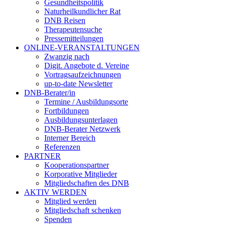
Gesundheitspolitik
Naturheilkundlicher Rat
DNB Reisen
Therapeutensuche
Pressemitteilungen
ONLINE-VERANSTALTUNGEN
Zwanzig nach
Digit. Angebote d. Vereine
Vortragsaufzeichnungen
up-to-date Newsletter
DNB-Berater/in
Termine / Ausbildungsorte
Fortbildungen
Ausbildungsunterlagen
DNB-Berater Netzwerk
Interner Bereich
Referenzen
PARTNER
Kooperationspartner
Korporative Mitglieder
Mitgliedschaften des DNB
AKTIV WERDEN
Mitglied werden
Mitgliedschaft schenken
Spenden