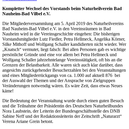
Kompletter Wechsel des Vorstands beim Naturheilverein Bad
Nauheim-Bad Vilbel e.V.
Die Mitgliederversammlung am 5. April 2019 des Naturheilvereins
Bad Nauheim-Bad Vilbel e.V. in den Vereinsräumen in Bad
Nauheim wird in die Vereinsgeschichte eingehen: Die bisherigen
Vorstandsmitglieder Lutz Fiedler, Petra Hellmeck, Angelika Körner,
Silke Mithoff und Wolfgang Schaller kandidierten nicht wieder. Wer
„Knatsch“ vermutet, liegt falsch: Bei allen Personen gab es wichtige
persönliche Gründe und eine vor allem bei Petra Hellmeck und
Wolfgang Schaller jahrzehntelange Vereinsstätigkeit, oft bis an die
Grenzen der Belastbarkeit. Alle waren sich auch klar darüber, dass
angesichts zurückgehender Besucherzahlen bei den Veranstaltungen
und eines Mitgliederrückgangs von ca. 1.000 auf aktuell 876 bei
der Auswahl der Themen und der Ansprache von Zielgruppen
Veränderungen notwendig wären. Es wäre Zeit, dass etwas Neues
käme!
Die Bedeutung der Veranstaltung wurde durch einen guten Besuch
und die Teilnahme der Präsidentin des Deutschen Naturheilbundes
Nora Laubstein, der Leiterin der Bundesgeschäftsstelle des DNB
Sabine Neff und der Redaktionsleiterin der Zeitschrift „Naturarzt“
Verena Ariane Grein betont.