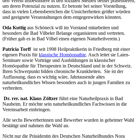
den Verein insbesondere in den sozialen Medien besser präsentieren,
um deren Potenzial zu nutzen. Er betonte bei seiner Vorstellung,
dass in vielen Lebensbereichen die Unsicherheiten größer würden
und geeignete Veranstaltungen dem entgegenwirken könnten.
Oda Kuttig
aus Schöneck will im Vorstand mitarbeiten und
besonders die Bad Vilbeler Belange organisieren und vertreten.
(Früher gab es in Bad Vilbel einen eigenen Naturheilverein.)
Patricia Torff
ist seit 1998 Heilpraktikerin in Friedberg mit einer
eigenen Praxis für
klassische Homöopathie
. Auch leitet sie Laien-
Seminare sowie Vorträge und Ausbildungen in klassischer
Homöopathie für Therapeuten in Deutschland und in der Schweiz.
Ihren Schwerpunkt bilden chronische Krankheiten. Sie ist der
Auffassung, dass es wichtig wäre, Jahrtausende altes
naturheilkundliches Wissen besonders auch in jungen Familien zu
verbreiten.
Dr. rer. nat. Klaus Zöltzer
führt eine Naturheilpraxis in Bad
Nauheim. Er möchte sein naturheilkundliches Fachwissen in die
Vereinsarbeit einbringen.
Alle sechs Bewerberinnen und Bewerber wurden in geheimer Wahl
bestätigt und nahmen die Wahl an.
Nicht nur die Präsidentin des Deutschen Naturheilbundes Nora