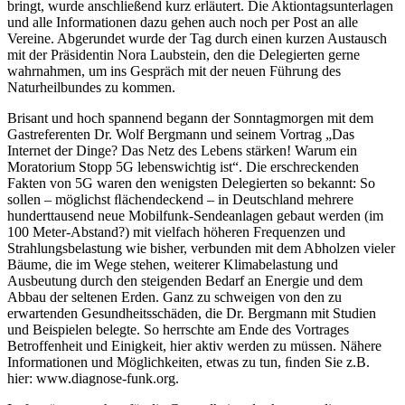
bringt, wurde anschließend kurz erläutert. Die Aktiontagsunterlagen
und alle Informationen dazu gehen auch noch per Post an alle
Vereine. Abgerundet wurde der Tag durch einen kurzen Austausch
mit der Präsidentin Nora Laubstein, den die Delegierten gerne
wahrnahmen, um ins Gespräch mit der neuen Führung des
Naturheilbundes zu kommen.
Brisant und hoch spannend begann der Sonntagmorgen mit dem
Gastreferenten Dr. Wolf Bergmann und seinem Vortrag „Das
Internet der Dinge? Das Netz des Lebens stärken! Warum ein
Moratorium Stopp 5G lebenswichtig ist“. Die erschreckenden
Fakten von 5G waren den wenigsten Delegierten so bekannt: So
sollen – möglichst ﬂächendeckend – in Deutschland mehrere
hunderttausend neue Mobilfunk-Sendeanlagen gebaut werden (im
100 Meter-Abstand?) mit vielfach höheren Frequenzen und
Strahlungsbelastung wie bisher, verbunden mit dem Abholzen vieler
Bäume, die im Wege stehen, weiterer Klimabelastung und
Ausbeutung durch den steigenden Bedarf an Energie und dem
Abbau der seltenen Erden. Ganz zu schweigen von den zu
erwartenden Gesundheitsschäden, die Dr. Bergmann mit Studien
und Beispielen belegte. So herrschte am Ende des Vortrages
Betroffenheit und Einigkeit, hier aktiv werden zu müssen. Nähere
Informationen und Möglichkeiten, etwas zu tun, ﬁnden Sie z.B.
hier: www.diagnose-funk.org.