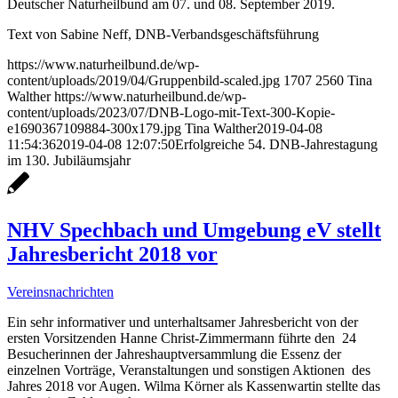
Deutscher Naturheilbund am 07. und 08. September 2019.
Text von Sabine Neff, DNB-Verbandsgeschäftsführung
https://www.naturheilbund.de/wp-
content/uploads/2019/04/Gruppenbild-scaled.jpg
1707
2560
Tina
Walther
https://www.naturheilbund.de/wp-
content/uploads/2023/07/DNB-Logo-mit-Text-300-Kopie-
e1690367109884-300x179.jpg
Tina Walther
2019-04-08
11:54:36
2019-04-08 12:07:50
Erfolgreiche 54. DNB-Jahrestagung
im 130. Jubiläumsjahr
NHV Spechbach und Umgebung eV stellt
Jahresbericht 2018 vor
Vereinsnachrichten
Ein sehr informativer und unterhaltsamer Jahresbericht von der
ersten Vorsitzenden Hanne Christ-Zimmermann führte den 24
Besucherinnen der Jahreshauptversammlung die Essenz der
einzelnen Vorträge, Veranstaltungen und sonstigen Aktionen des
Jahres 2018 vor Augen. Wilma Körner als Kassenwartin stellte das