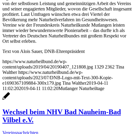
von der selbstlosen Leistung und gemeinnützigen Arbeit des Vereins
und seiner engagierten Mitglieder, wovon die Gesellschaft insgesamt
profitiert. Laut Umfragen wünschen etwa drei Viertel der
Bevölkerung mehr Naturheilverfahren im Gesundheitswesen.
Vereine wie der Freundeskreis Naturheilkunde Mutlangen leisten
immer wieder bewundernswerte Pionierarbeit – das durfte ich als
Vertreter des Deutschen Naturheilbundes mit großem Respekt vor
Ort selbst erleben.
Text von Alois Sauer, DNB-Ehrenpräsident
https://www.naturheilbund.de/wp-
content/uploads/2019/04/20190407_121808.jpg
1329
2362
Tina
Walther
https://www.naturheilbund.de/wp-
content/uploads/2023/07/DNB-Logo-mit-Text-300-Kopie-
e1690367109884-300x179.jpg
Tina Walther
2019-04-11
11:02:20
2019-04-11 11:02:20
Mutlanger Naturheiltage
Wechsel beim NHV Bad Nauheim-Bad
Vilbel e.V.
Vereinsnachrichten